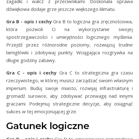
zagadki i walcz z przeciwnikami. Doskonała oprawa
dźwiękowa dodaje grze jeszcze większego klimatu.
Gra B - opis i cechy
Gra B to logiczna gra zręcznościowa,
która pozwoli Ci na wykorzystanie swojej
spostrzegawczości i umiejętności logicznego myślenia.
Przejdź przez różnorodne poziomy, rozwiązuj trudne
łamigłówki i zdobywaj punkty. Wciągająca rozgrywka na
długie godziny zabawy.
Gra C - opis i cechy
Gra C to strategiczna gra czasu
rzeczywistego, w której musisz zarządzać swoim własnym
imperium. Buduj swoje miasto, rozwijaj infrastrukturę i
gromadź surowce, aby zdobywać przewagę nad innymi
graczami. Podejmuj strategiczne decyzje, aby osiągnąć
sukces w tej emocjonującej grze.
Gatunek logiczne
Gra D - opis i cechy
Gra D to emocjonująca przygodowa