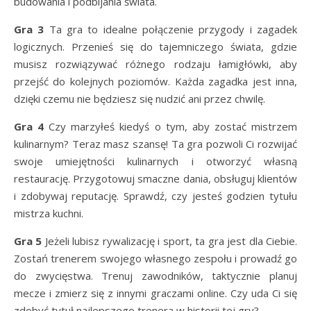
budowania i podbijania świata.
Gra 3
Ta gra to idealne połączenie przygody i zagadek
logicznych. Przenieś się do tajemniczego świata, gdzie
musisz rozwiązywać różnego rodzaju łamigłówki, aby
przejść do kolejnych poziomów. Każda zagadka jest inna,
dzięki czemu nie będziesz się nudzić ani przez chwilę.
Gra 4
Czy marzyłeś kiedyś o tym, aby zostać mistrzem
kulinarnym? Teraz masz szansę! Ta gra pozwoli Ci rozwijać
swoje umiejętności kulinarnych i otworzyć własną
restaurację. Przygotowuj smaczne dania, obsługuj klientów
i zdobywaj reputację. Sprawdź, czy jesteś godzien tytułu
mistrza kuchni.
Gra 5
Jeżeli lubisz rywalizację i sport, ta gra jest dla Ciebie.
Zostań trenerem swojego własnego zespołu i prowadź go
do zwycięstwa. Trenuj zawodników, taktycznie planuj
mecze i zmierz się z innymi graczami online. Czy uda Ci się
zdobyć tytuł najlepszego trenera w historii tej gry?