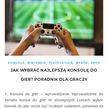
,
,
,
,
KONSOLA
NINTENDO
PLAYSTATION
WYBÓR
XBOX
JAK WYBRAĆ NAJLEPSZĄ KONSOLĘ DO
GIER? PORADNIK DLA GRACZY
1. Konsola do gier – wprowadzenie Wprowadzenie do
tematu konsol do gier W dzisiejszych czasach wybór
konsoli do gier może być trudnym zadaniem, ponieważ na