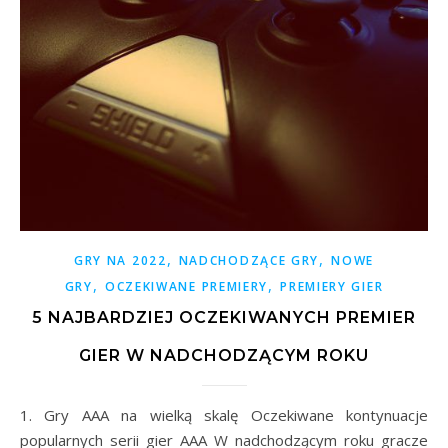
,
,
GRY NA 2022
NADCHODZĄCE GRY
NOWE
,
,
GRY
OCZEKIWANE PREMIERY
PREMIERY GIER
5 NAJBARDZIEJ OCZEKIWANYCH PREMIER
GIER W NADCHODZĄCYM ROKU
1. Gry AAA na wielką skalę Oczekiwane kontynuacje
popularnych serii gier AAA W nadchodzącym roku gracze