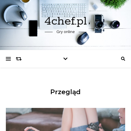
4chef.pl
Gry online
Przegląd