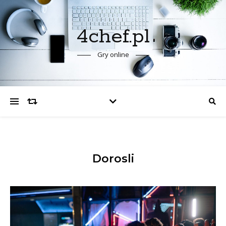
4chef.pl
Gry online
Dorosli